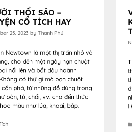
ỜI THỔI SÁO –
YỆN CỔ TÍCH HAY
er 25, 2023
by
Thanh Phú
N
ấn Newtown là một thị trấn nhỏ và
lặng, cho đến một ngày nạn chuột
T
ại nổi lên và bắt đầu hoành
t
 Không có thứ gì mà bọn chuột
t
 cắn phá, từ những đồ dùng trong
đ
ư bàn, tủ, chổi, vv. cho đến thức
n
hoa màu như lúa, khoai, bắp.
l
egories
Tích