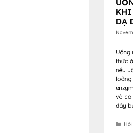
UỐN
KHI
DẠ 
Novemb
Uống 
thức ă
nếu u
loãng 
enzyme
và có 
đầy bụ
Cat
Hỏi