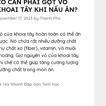
CÓ CẦN PHẢI GỌT VỎ
KHOAI TÂY KHI NẤU ĂN?
ovember 17, 2023
by
Thanh Phú
ỏ của khoai tây hoàn toàn có thể ăn
ược. Nó chứa rất nhiều dưỡng chất
hư chất xơ (fiber), vitamin, và muối
hoáng. Giữ nguyên vỏ của khoai tây
hi chế có thể giúp tăng cường lượng
ưỡng chất trong món ăn.
Categories
Hỏi Nhanh Đáp Gọn
,
Sinh Học