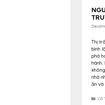
NGƯ
TRU
Decemb
Thị tr
bình 
phá ho
hành.
không
nhà nh
ăn và 
Cat
Cổ 