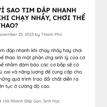
VÌ SAO TIM ĐẬP NHANH
KHI CHẠY NHẢY, CHƠI THỂ
THAO?
ovember 25, 2023
by
Thanh Phú
im đập nhanh khi chạy nhảy hay chơi
hể thao là một phản ứng sinh lý của cơ
hể nhằm đảm bảo các cơ bắp sẽ có
ủ oxi và năng lượng để cung cấp cho
hững quá trình trao đổi chất diễn ra
iên tục ở cường độ cao.
Categories
Hỏi Nhanh Đáp Gọn
,
Sinh Học