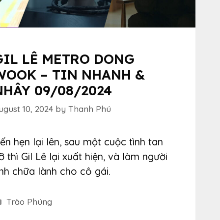
GIL LÊ METRO DONG
WOOK – TIN NHANH &
NHÂY 09/08/2024
ugust 10, 2024
by
Thanh Phú
ến hẹn lại lên, sau một cuộc tình tan
ỡ thì Gil Lê lại xuất hiện, và làm người
ình chữa lành cho cô gái.
Categories
Trào Phúng