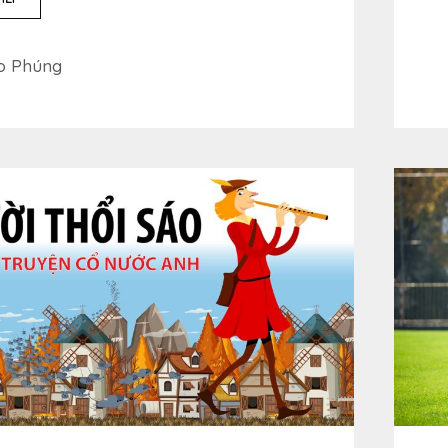
egories
o Phúng