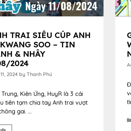
NH TRAI SIÊU CÚP ANH
 KWANG SOO – TIN
NH & NHÂY
08/2024
A
11, 2024
by
Thanh Phú
Đ
v
Trung, Kiên Ứng, HuyR là 3 cái
t
u tiên tạm chia tay Anh trai vượt
chông gai. …
IẾP