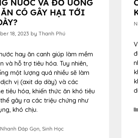
G NƯỚC VÀ ĐỒ UỐNG
 ĂN CÓ GÂY HẠI TỚI
DÀY?
N
er 18, 2023
by
Thanh Phú
V
đ
nước hay ăn canh giúp làm mềm
n
n và hỗ trợ tiêu hóa. Tuy nhiên,
k
ống một lượng quá nhiều sẽ làm
k
dịch vị (axit dạ dày) và các
d
 tiêu hóa, khiến thức ăn khó tiêu
thể gây ra các triệu chứng như
ng, khó chịu.
egories
 Nhanh Đáp Gọn
,
Sinh Học