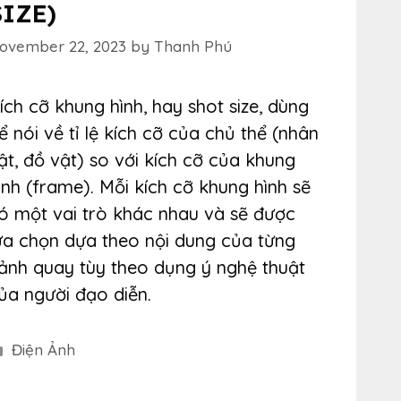
SIZE)
ovember 22, 2023
by
Thanh Phú
ích cỡ khung hình, hay shot size, dùng
ể nói về tỉ lệ kích cỡ của chủ thể (nhân
ật, đồ vật) so với kích cỡ của khung
ình (frame). Mỗi kích cỡ khung hình sẽ
ó một vai trò khác nhau và sẽ được
ựa chọn dựa theo nội dung của từng
ảnh quay tùy theo dụng ý nghệ thuật
ủa người đạo diễn.
Categories
Điện Ảnh