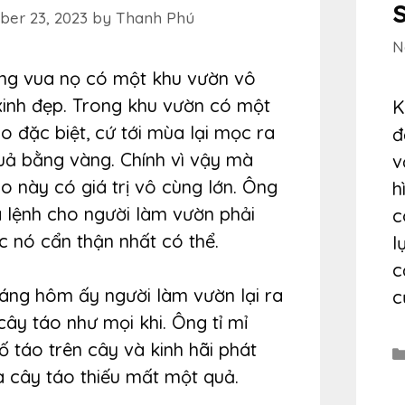
er 23, 2023
by
Thanh Phú
N
ng vua nọ có một khu vườn vô
xinh đẹp. Trong khu vườn có một
K
o đặc biệt, cứ tới mùa lại mọc ra
đ
uả bằng vàng. Chính vì vậy mà
v
o này có giá trị vô cùng lớn. Ông
h
a lệnh cho người làm vườn phải
c
c nó cẩn thận nhất có thể.
l
c
sáng hôm ấy người làm vườn lại ra
c
ây táo như mọi khi. Ông tỉ mỉ
 táo trên cây và kinh hãi phát
a cây táo thiếu mất một quả.