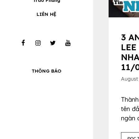
Trào Phúng
LIÊN HỆ
3 A
LEE
NHA
11/
THÔNG BÁO
August 
Thành 
tên đầ
ngàn 
ĐỌC T