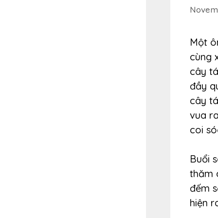
Novemb
Một ô
cùng 
cây tá
đầy q
cây tá
vua r
coi só
Buổi 
thăm c
đếm số
hiện r