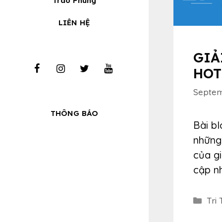
Trào Phúng
LIÊN HỆ
GIẢ
HOT
Septem
THÔNG BÁO
Bài bl
những 
của gi
cập nh
Cat
Tri