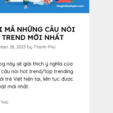
I MÃ NHỮNG CÂU NÓI
 TREND MỚI NHẤT
ber 28, 2023
by
Thanh Phú
og này sẽ giải thích ý nghĩa của
câu nói hot trend/top trending
ới trẻ Việt hiện tại, liên tục được
ật mới nhất.
egories
 Thức