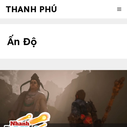
Skip
THANH PHÚ
Me
to
content
Ấn Độ